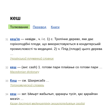
кеш
Толкование
Перевод
Книги
кеш'ю
— невідм., ч. і с. 1) с. Тропічне дерево, яке дає
31
горіхоподібні плоди, що використовуються в кондитерській
промисловості та медицині. 2) ч. Плід (плоди) цього дерева
…
Український тлумачний словник
кеш
— (анг. cash) 1. готови пари плаќање со готови пари …
32
Macedonian dictionary
Кеш
— см. Шахрисабз …
33
Топонимический словарь
кеш
— зат. Ымырт жабылып, қараңғы түсіп, қас қарайған
34
мезгіл …
Қазақ дәстүрлі мәдениетінің энциклопедиялық сөздігі