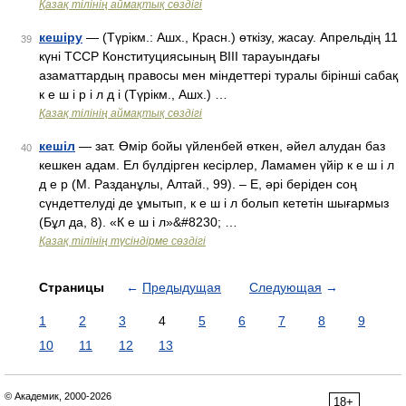
Қазақ тілінің аймақтық сөздігі
кешіру
— (Түрікм.: Ашх., Красн.) өткізу, жасау. Апрельдің 11
39
күні ТССР Конституциясының ВIII тарауындағы
азаматтардың правосы мен міндеттері туралы бірінші сабақ
к е ш і р і л д і (Түрікм., Ашх.) …
Қазақ тілінің аймақтық сөздігі
кешіл
— зат. Өмір бойы үйленбей өткен, әйел алудан баз
40
кешкен адам. Ел бүлдірген кесірлер, Ламамен үйір к е ш і л
д е р (М. Разданұлы, Алтай., 99). – Е, әрі беріден соң
сүндеттелуді де ұмытып, к е ш і л болып кететін шығармыз
(Бұл да, 8). «К е ш і л»&#8230; …
Қазақ тілінің түсіндірме сөздігі
Страницы
←
Предыдущая
Следующая
→
1
2
3
4
5
6
7
8
9
10
11
12
13
© Академик, 2000-2026
18+