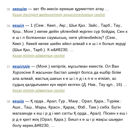
әкешім
— зат. Өз әкесін ерекше құрметтеп атау …
35
Қазақ дәстүрлі мәдениетінің энциклопедиялық сөздігі
кешіл
— 1 (Сем.: Көкп., Ақс.; Шығ.Қаз.: Зайс., Тарб.; Тау.,
36
Қош.; Монғ.) көпке дейін үйленбей жүрген сүр бойдақ. Сен к
е ш і л болғаннан саумысың, неге үйленбейсің? (Сем.,
Көкп.). Көкей көпке шейін әйел алмай к е ш і л болып жүрді
(Шығ.Қаз., Тарб.). К е&#8230; …
Қазақ тілінің аймақтық сөздігі
кешілдік
— (Монғ.) кәпірлік, мұсылман еместік. Ол Ван
37
Хүрээсіне 8 жасынан бастап шәкірт болса да ешбір білім
ала алмай, жастық шағын к е ш і л д і к п е н өткізіп, ас
судың қалдығымен күн көріп келген (Д. Нав., Тау құп., 16) …
Қазақ тілінің аймақтық сөздігі
кешір
— Қ орда., Арал; Гур., Маңғ.; Орал, Қара.; Түрікм.:
38
Ашх., Таш., Мары, Красн.; Қарақ.; Өзб., Там.) сәбіз. Бүгін
магазинде к еш і р д і көп сатты Қ орда., Арал). Піскен к еш і
р д е қант жоқ (Орал, Қара.). Биыл к е ш і р жақсы шыққан
болу керек,&#8230; …